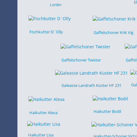
E
Loriën
Fischkutter D´Olly
Gaffelschoner Krik Vig
Gaffelschoner Twister
Gaffe
Ga
Galeasse Landrath Küster HF 231
Haikutter Bodil
Haikutter Alexa
Haikutter Lisa
Haikutter-Schoner Victo