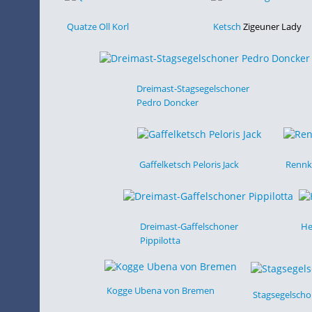
Quatze Oll Korl
Ketsch
Zigeuner Lady
Dreimast-Stagsegelschoner
Pedro Doncker
Gaffelketsch Peloris Jack
Rennk
Dreimast-Gaffelschoner
He
Pippilotta
Kogge Ubena von Bremen
Stagsegelscho