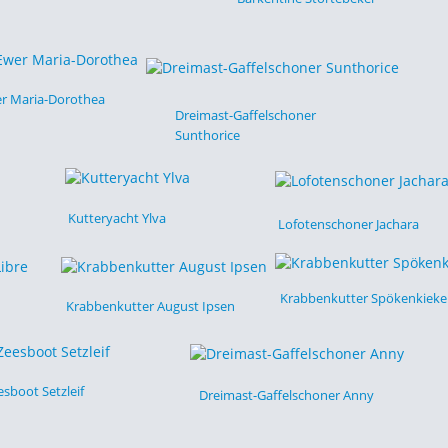
r Maria-Dorothea
Dreimast-Gaffelschoner
Sunthorice
Kutteryacht Ylva
Lofotenschoner Jachara
Krabbenkutter Spökenkieke
Krabbenkutter August Ipsen
esboot Setzleif
Dreimast-Gaffelschoner Anny