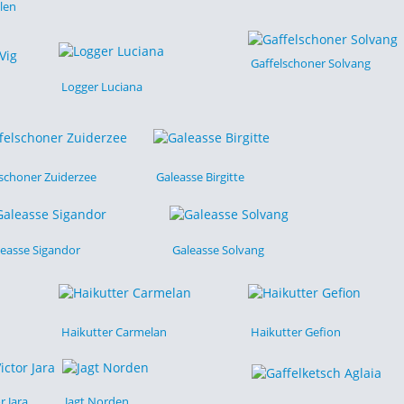
llen
Gaffelschoner Solvang
Logger Luciana
lschoner Zuiderzee
Galeasse Birgitte
leasse Sigandor
Galeasse Solvang
Haikutter Carmelan
Haikutter Gefion
r Jara
Jagt Norden