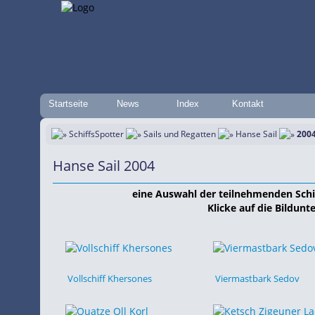
Startseite
News
Index
Kontakt
SchiffsSpotter
Sails und Regatten
Hanse Sail
200
Hanse Sail 2004
eine Auswahl der teilnehmenden Schif
Klicke auf die Bildunte
Vollschiff Khersones
Viermastbark Sedov