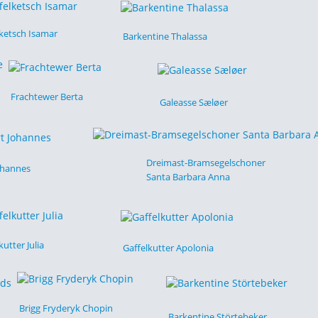
lketsch Isamar
Barkentine Thalassa
Frachtewer Berta
Galeasse Sæløer
Dreimast-Bramsegelschoner
ohannes
Santa Barbara Anna
kutter Julia
Gaffelkutter Apolonia
Brigg Fryderyk Chopin
Barkentine Störtebeker