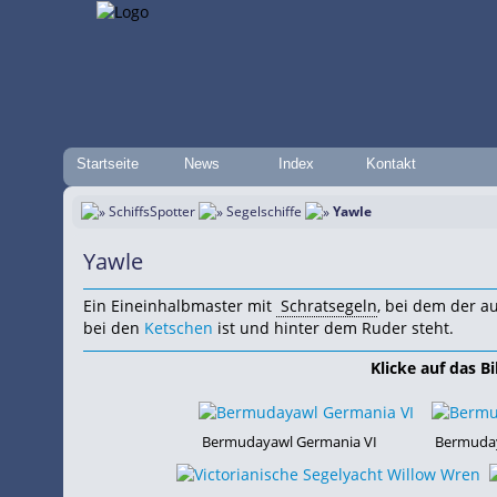
Startseite
News
Index
Kontakt
SchiffsSpotter
Segelschiffe
Yawle
Yawle
Ein Eineinhalbmaster mit
Schratsegeln
, bei dem der a
bei den
Ketschen
ist und hinter dem Ruder steht.
Klicke auf das Bi
Bermudayawl Germania VI
Bermuday