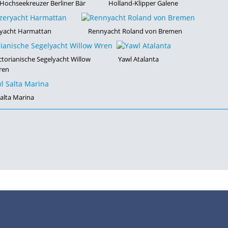
Hochseekreuzer Berliner Bär
Holland-Klipper Galene
yacht Harmattan
Rennyacht Roland von Bremen
ctorianische Segelyacht Willow
Yawl Atalanta
ren
alta Marina
•
•
•
•
•
Impressum
Datenschutz
Nutzungsbedingungen
FAQ
Modellskipper
Digi