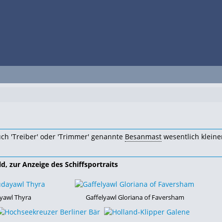
uch 'Treiber' oder 'Trimmer' genannte
Besanmast
wesentlich kleiner
ld, zur Anzeige des Schiffsportraits
awl Thyra
Gaffelyawl Gloriana of Faversham