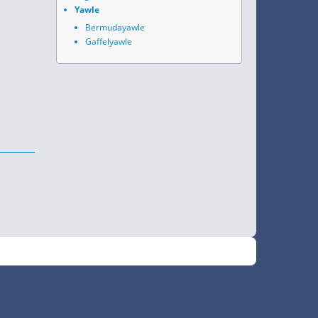
Yawle
Bermudayawle
Gaffelyawle
•
Fokus
RSS