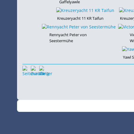
Gaffelyawle
Kreuzeryacht 11 KR Taifun
Kreuzer
Rennyacht Peter von
Vi
Seestermühe
W
Yawl S
©
•
2026
SchiffsSpotter.de