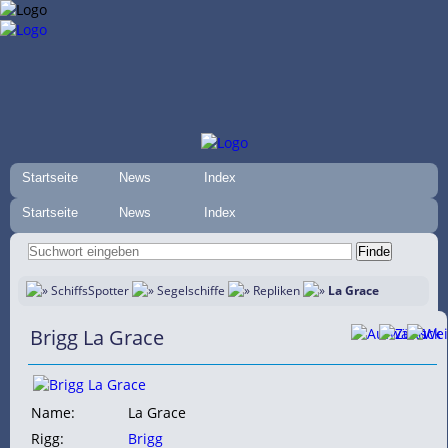
Startseite
News
Index
Startseite
News
Index
SchiffsSpotter
Segelschiffe
Repliken
La Grace
Brigg La Grace
Name:
La Grace
Rigg:
Brigg