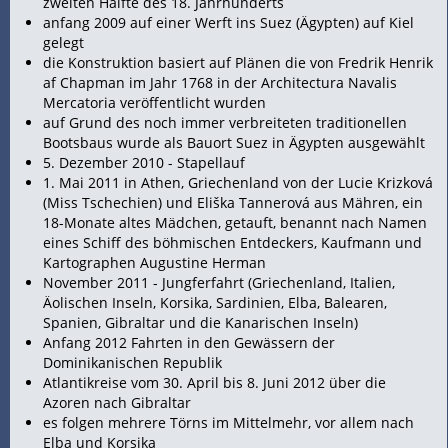
zweiten Hälfte des 18. Jahrhunderts
anfang 2009 auf einer Werft ins Suez (Ägypten) auf Kiel
gelegt
die Konstruktion basiert auf Plänen die von Fredrik Henrik
af Chapman im Jahr 1768 in der Architectura Navalis
Mercatoria veröffentlicht wurden
auf Grund des noch immer verbreiteten traditionellen
Bootsbaus wurde als Bauort Suez in Ägypten ausgewählt
5. Dezember 2010 - Stapellauf
1. Mai 2011 in Athen, Griechenland von der Lucie Krizková
(Miss Tschechien) und Eliška Tannerová aus Mähren, ein
18-Monate altes Mädchen, getauft, benannt nach Namen
eines
Schiff des böhmischen Entdeckers, Kaufmann und
Kartographen Augustine Herman
November 2011 - Jungferfahrt (Griechenland, Italien,
Äolischen
Inseln, Korsika,
Sardinien, Elba, Balearen,
Spanien,
Gibraltar und die Kanarischen Inseln)
Anfang 2012
Fahrten in den
Gewässern der
Dominikanischen Republik
Atlantikreise vom 30. April bis 8. Juni 2012 über die
Azoren nach Gibraltar
es folgen mehrere
Törns im Mittelmehr, vor allem nach
Elba und Korsika