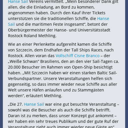
Hanse Sail
Vereins vermittelt. „Mein besonderer Dank gilt
allen, die die Einladung, an Bord zu kommen,
angenommen haben. Durch den Kauf ihrer Tickets
unterstützen sie die traditionellen Schiffe, die
Hanse
Sail
und die maritimen Feste insgesamt“, betont der
Oberbürgermeister der Hanse- und Universitätsstadt
Rostock Roland Methling.
Wie an einer Perlenkette aufgereiht kamen die Schiffe
von Szczecin, dem Endhafen der Tall Ships Races, nach
Rostock. Allen voran das
Vollschiff Cisne Branco
– der
„Weiße Schwan“ Brasiliens, den an den vier Sail-Tagen ca.
20.000 Besucher im Rahmen von Open-Ship besichtigt
haben. „Mit Szczecin haben wir einen starken Baltic Sail-
Verbundspartner. Unsere Veranstaltungen helfen sich
gegenseitig, so dass immer wieder neue Schiffe aus aller
Welt unsere Häfen anlaufen und zu Stammgästen
werden“, erläutert Methling.
„Die 27.
Hanse Sail
war eine gut besuchte Veranstaltung –
sowohl was die Besucher als auch die Schiffe betrifft.
Daran ist zu merken, dass unser Konzept gut ankommt –
wir haben ein sehr treues Publikum und der gute Ruf der
Veranstaltung zieht auch immer wieder neue Gäste an“,