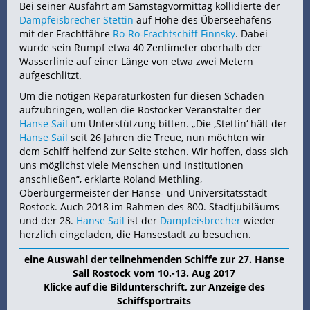
Bei seiner Ausfahrt am Samstagvormittag kollidierte der
Dampfeisbrecher Stettin
auf Höhe des Überseehafens
mit der Frachtfähre
Ro-Ro-Frachtschiff Finnsky
. Dabei
wurde sein Rumpf etwa 40 Zentimeter oberhalb der
Wasserlinie auf einer Länge von etwa zwei Metern
aufgeschlitzt.
Um die nötigen Reparaturkosten für diesen Schaden
aufzubringen, wollen die Rostocker Veranstalter der
Hanse Sail
um Unterstützung bitten. „Die ‚Stettin‘ hält der
Hanse Sail
seit 26 Jahren die Treue, nun möchten wir
dem Schiff helfend zur Seite stehen. Wir hoffen, dass sich
uns möglichst viele Menschen und Institutionen
anschließen“, erklärte Roland Methling,
Oberbürgermeister der Hanse- und Universitätsstadt
Rostock. Auch 2018 im Rahmen des 800. Stadtjubiläums
und der 28.
Hanse Sail
ist der
Dampfeisbrecher
wieder
herzlich eingeladen, die Hansestadt zu besuchen.
eine Auswahl der teilnehmenden Schiffe zur 27. Hanse
Sail Rostock vom 10.-13. Aug 2017
Klicke auf die Bildunterschrift, zur Anzeige des
Schiffsportraits