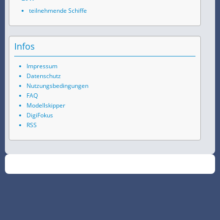
teilnehmende Schiffe
Infos
Impressum
Datenschutz
Nutzungsbedingungen
FAQ
Modellskipper
DigiFokus
RSS
©
2026
SchiffsSpotter.de