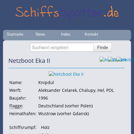
Startseite
News
Index
Kontakt
Netzboot Eka II
Name:
Knipdul
Werft:
Aleksander Celarek, Chalupy, Hel, POL
Baujahr:
1996
Flagge
:
Deutschland (vorher Polen)
Heimathafen:
Wustrow (vorher Gdansk)
Schiffsrumpf:
Holz