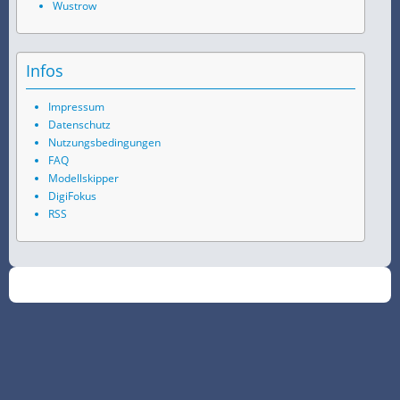
Wustrow
Infos
Impressum
Datenschutz
Nutzungsbedingungen
FAQ
Modellskipper
DigiFokus
RSS
©
2026
SchiffsSpotter.de