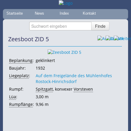
Startseite
News
Index
Kontakt
Zeesboot ZID 5
Beplankung
:
geklinkert
Baujahr:
1932
Liegeplatz
:
Auf dem Freigelände des Mühlenhofes
Rostock-Hinrichsdorf
Rumpf:
Spitzgatt
, konvexer
Vorsteven
Lüa
:
3,00 m
Rumpflänge
:
9,96 m