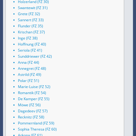
Holzerland (FZ 30)
Swantewit (FZ 31)
Grete (FZ 32)
Sannert (FZ 33)
Flunder (FZ 35)
Krischan (FZ 37)
Inge (FZ 38)
Hoffnung (FZ 40)
Seriola (FZ 41)
Sunddriewer (FZ 42)
Anna (FZ 44)
Annegret (FZ 48)
Astrild (FZ 49)
Polar (FZ 51)
Marie-Luise (FZ 52)
Romantik (FZ 54)
De Kamper (FZ 55)
Möwe (FZ 56)
Dagedeev (FZ 57)
Recknitz (FZ 58)
Pommernland (FZ 59)
Sophia Theresa (FZ 60)
Arkona (FZ 61)