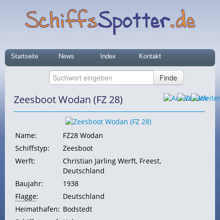
Startseite
News
Index
Kontakt
Zeesboot Wodan (FZ 28)
Name:
FZ28 Wodan
Schiffstyp:
Zeesboot
Werft:
Christian Jarling Werft, Freest,
Deutschland
Baujahr:
1938
Flagge
:
Deutschland
Heimathafen:
Bodstedt