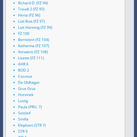
Richard D. (FZ 94)
Traudi 2 (FZ 95)
Herta (FZ 96)
Lütt Butt (FZ 97)
Lütt Hanning (FZ 99)
FZ 100
Bernstein (FZ 104)
Katharina (FZ 107)
Vorwärts (FZ 108)
Lisette (FZ 111)
AHR 6
BOD 2
Coconut
De Oldhäger
Grus Grus
Hurvinek
Lustig
Paula (PRU. 7)
Setzleif
Smilla
Elephant (STR 7)
STR 9