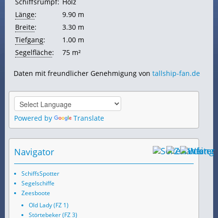
Schiffsrumpf:
Holz
Länge
:
9.90 m
Breite
:
3.30 m
Tiefgang
:
1.00 m
Segelfläche
:
75 m²
Daten mit freundlicher Genehmigung von
tallship-fan.de
Powered by
Translate
Navigator
SchiffsSpotter
Segelschiffe
Zeesboote
Old Lady (FZ 1)
Störtebeker (FZ 3)