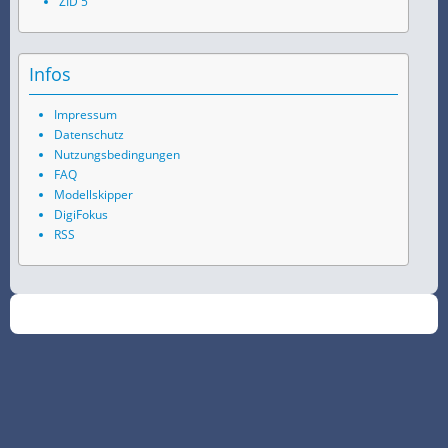
ZID 5
Infos
Impressum
Datenschutz
Nutzungsbedingungen
FAQ
Modellskipper
DigiFokus
RSS
©
2026
SchiffsSpotter.de