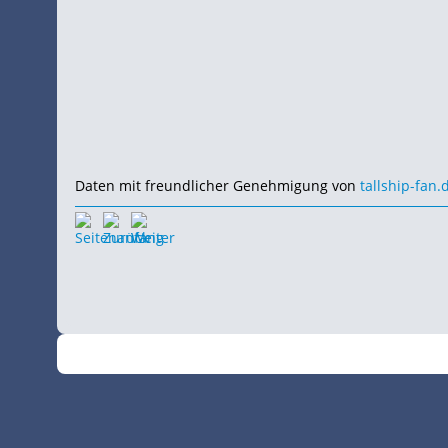
Daten mit freundlicher Genehmigung von
tallship-fan.
©
•
2026
SchiffsSpotter.de