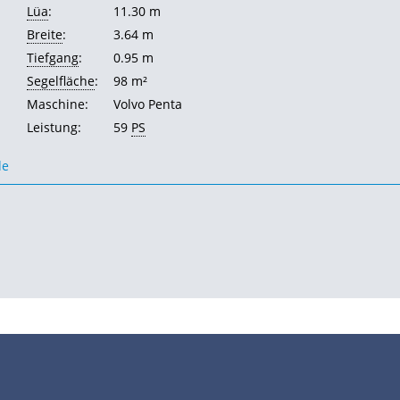
Lüa
:
11.30 m
Breite
:
3.64 m
Tiefgang
:
0.95 m
Segelfläche
:
98 m²
Maschine:
Volvo Penta
Leistung:
59
PS
de
•
•
•
•
•
Impressum
Datenschutz
Nutzungsbedingungen
FAQ
Modellskipper
Digi