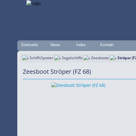
Startseite
News
Index
Kontakt
SchiffsSpotter
Segelschiffe
Zeesboote
Ströper (F
Zeesboot Ströper (FZ 68)