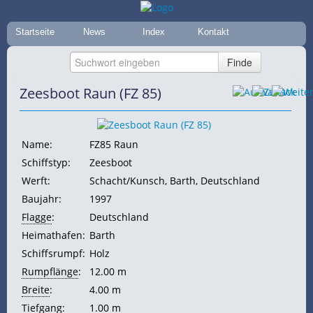
Startseite
News
Index
Kontakt
Zeesboot Raun (FZ 85)
Name:
FZ85 Raun
Schiffstyp:
Zeesboot
Werft:
Schacht/Kunsch, Barth, Deutschland
Baujahr:
1997
Flagge
:
Deutschland
Heimathafen:
Barth
Schiffsrumpf:
Holz
Rumpflänge
:
12.00 m
Breite
:
4.00 m
Tiefgang
:
1.00 m