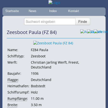
Startseite
News
Index
Kontakt
Zeesboot Paula (FZ 84)
Name:
FZ84 Paula
Schiffstyp:
Zeesboot
Werft:
Christian Jarling Werft, Freest,
Deutschland
Baujahr:
1936
Flagge
:
Deutschland
Heimathafen:
Bodstedt
Schiffsrumpf:
Holz
Rumpflänge
:
11.00 m
Breite
:
3.50 m