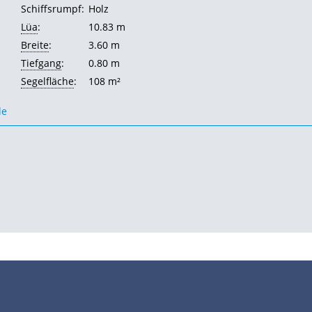
Schiffsrumpf:
Holz
Lüa
:
10.83 m
Breite
:
3.60 m
Tiefgang
:
0.80 m
Segelfläche
:
108 m²
de
•
•
•
•
•
Impressum
Datenschutz
Nutzungsbedingungen
FAQ
Modellskipper
Digi