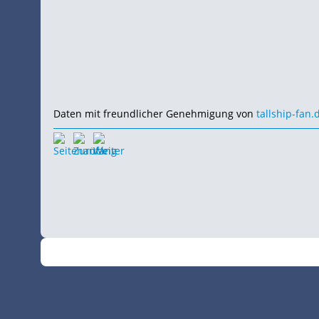
Daten mit freundlicher Genehmigung von
tallship-fan.
©
•
2026
SchiffsSpotter.de