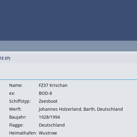
FZ 37)
Name:
FZ37 Krischan
ex:
BOD-8
Schiffstyp:
Zeesboot
Werft:
Johannes Holzerland, Barth, Deutschland
Baujahr:
1928/1994
Flagge:
Deutschland
Heimathafen:
Wustrow