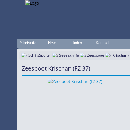
Startseite
News
Index
Kontakt
SchiffsSpotter
Segelschiffe
Zeesboote
Krischan (
Zeesboot Krischan (FZ 37)