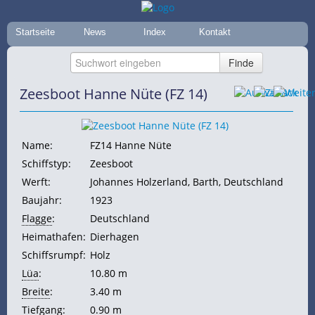
Startseite
News
Index
Kontakt
Zeesboot Hanne Nüte (FZ 14)
Name:
FZ14 Hanne Nüte
Schiffstyp:
Zeesboot
Werft:
Johannes Holzerland, Barth, Deutschland
Baujahr:
1923
Flagge
:
Deutschland
Heimathafen:
Dierhagen
Schiffsrumpf:
Holz
Lüa
:
10.80 m
Breite
:
3.40 m
Tiefgang
:
0.90 m