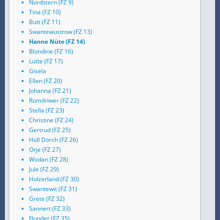
Nordstern (FZ 9)
Tina (FZ 10)
Butt (FZ 11)
Swantewustrow (FZ 13)
Hanne Nüte (FZ 14)
Blondine (FZ 16)
Lütte (FZ 17)
Gisela
Ellen (FZ 20)
Johanna (FZ 21)
Rümdriwer (FZ 22)
Stella (FZ 23)
Christine (FZ 24)
Gertrud (FZ 25)
Holl Dörch (FZ 26)
Orje (FZ 27)
Wodan (FZ 28)
Jule (FZ 29)
Holzerland (FZ 30)
Swantewit (FZ 31)
Grete (FZ 32)
Sannert (FZ 33)
Flunder (FZ 35)