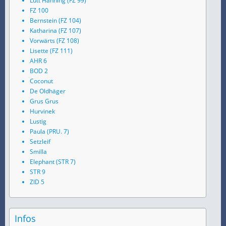
Lütt Hanning (FZ 99)
FZ 100
Bernstein (FZ 104)
Katharina (FZ 107)
Vorwärts (FZ 108)
Lisette (FZ 111)
AHR 6
BOD 2
Coconut
De Oldhäger
Grus Grus
Hurvinek
Lustig
Paula (PRU. 7)
Setzleif
Smilla
Elephant (STR 7)
STR 9
ZID 5
Infos