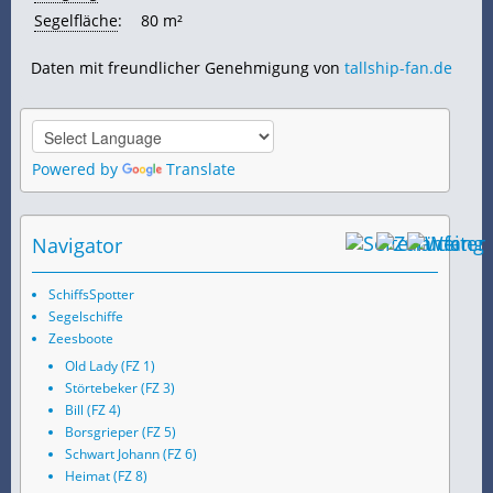
Segelfläche
:
80 m²
Daten mit freundlicher Genehmigung von
tallship-fan.de
Powered by
Translate
Navigator
SchiffsSpotter
Segelschiffe
Zeesboote
Old Lady (FZ 1)
Störtebeker (FZ 3)
Bill (FZ 4)
Borsgrieper (FZ 5)
Schwart Johann (FZ 6)
Heimat (FZ 8)