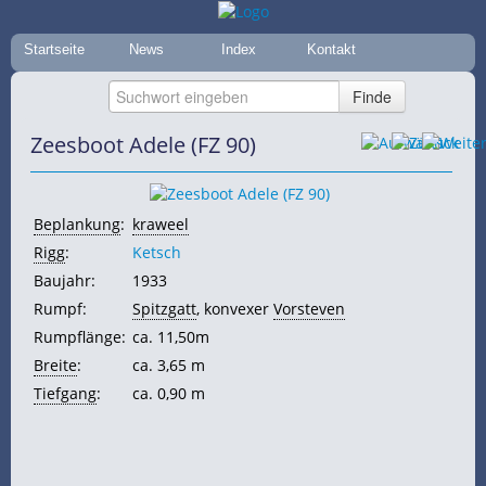
Startseite
News
Index
Kontakt
Zeesboot Adele (FZ 90)
Beplankung
:
kraweel
Rigg
:
Ketsch
Baujahr:
1933
Rumpf:
Spitzgatt
, konvexer
Vorsteven
Rumpflänge:
ca. 11,50m
Breite
:
ca. 3,65 m
Tiefgang
:
ca. 0,90 m