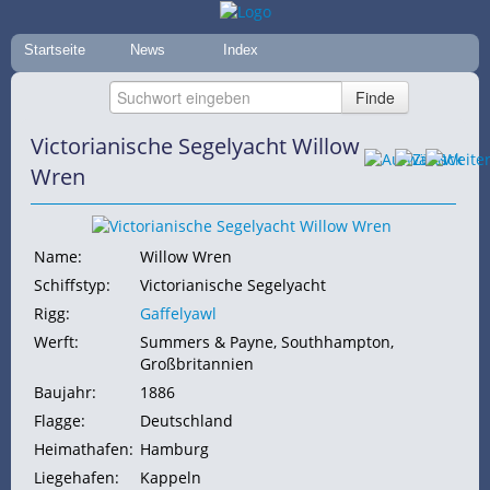
Startseite
News
Index
Victorianische Segelyacht Willow
Wren
Name:
Willow Wren
Schiffstyp:
Victorianische Segelyacht
Rigg:
Gaffelyawl
Werft:
Summers & Payne, Southhampton,
Großbritannien
Baujahr:
1886
Flagge:
Deutschland
Heimathafen:
Hamburg
Liegehafen:
Kappeln