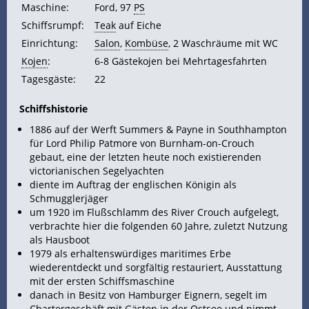
Maschine:
Ford, 97
PS
Schiffsrumpf:
Teak
auf Eiche
Einrichtung:
Salon
,
Kombüse
, 2 Waschräume mit WC
Kojen
:
6-8 Gästekojen bei Mehrtagesfahrten
Tagesgäste:
22
Schiffshistorie
1886 auf der Werft Summers & Payne in Southhampton
für Lord Philip Patmore von Burnham-on-Crouch
gebaut, eine der letzten heute noch existierenden
victorianischen Segelyachten
diente im Auftrag der englischen Königin als
Schmugglerjäger
um 1920 im Flußschlamm des River Crouch aufgelegt,
verbrachte hier die folgenden 60 Jahre, zuletzt Nutzung
als Hausboot
1979 als erhaltenswürdiges maritimes Erbe
wiederentdeckt und sorgfältig restauriert, Ausstattung
mit der ersten Schiffsmaschine
danach in Besitz von Hamburger
Eignern, segelt im
Chartergeschäft mit Gästen in der
Ostsee
und nimmt