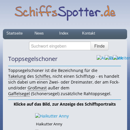
Startseite
News
Index
Kontakt
Toppsegelschoner
Toppsegelschoner ist die Bezeichnung für die
Takelung
des
Schiffes
, nicht einen Schiffstyp - es handelt
sich dabei um einen Zwei- oder Dreimaster, der am Fock-
und/oder
Großmast
außer dem
Gaffelsegel
(Schonersegel) zusätzliche Rahtoppsegel.
Klicke auf das Bild, zur Anzeige des Schiffsportraits
Haikutter Anny