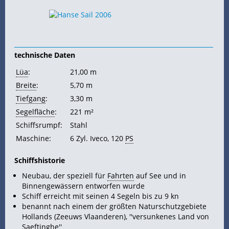
technische Daten
Lüa
:
21,00 m
Breite
:
5,70 m
Tiefgang
:
3,30 m
Segelfläche
:
221 m²
Schiffsrumpf:
Stahl
Maschine:
6 Zyl. Iveco, 120
PS
Schiffshistorie
Neubau, der speziell für
Fahrten
auf
See und in
Binnengewässern entworfen wurde
Schiff erreicht mit seinen 4 Segeln bis zu 9
kn
benannt nach einem der größten Naturschutzgebiete
Hollands (Zeeuws Vlaanderen), ''versunkenes
Land von
Saeftinghe''