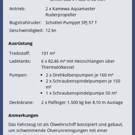
Antrieb:
2 x Kamewa Aquamaster
Ruderpropeller
Bugstrahlruder:
Schottel-Pumpjet SPJ 57 T
Geschwindigkeit:
12
kn
Ausrüstung
Treibstoff:
101 m³
Ladetanks:
6 x 82,46 m³ mit Heizschlangen über
Thermalölkessel
Pumpen:
2 x Drehkolbenpumpen je 160 m³
2 x Schraubenspindelpumpen je 150
m³
1 x Schraubenspindelpumpe 50 m³
Deckskrane:
2 x Palfinger 1.500 kg bei 8,10 m Auslage
Anmerkungen
Das
Fahrzeug ist als Ölwehrschiff konzipiert und gebaut,
um schwimmende Ölverunreinigungen mit einer