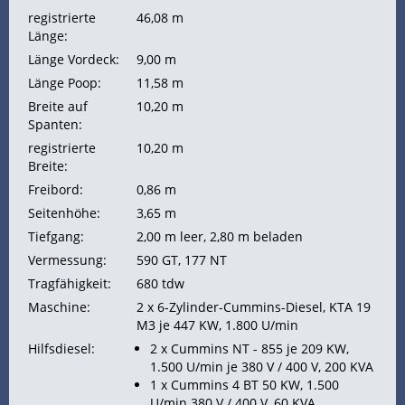
registrierte
46,08 m
Länge:
Länge Vordeck:
9,00 m
Länge Poop:
11,58 m
Breite auf
10,20 m
Spanten:
registrierte
10,20 m
Breite:
Freibord:
0,86 m
Seitenhöhe:
3,65 m
Tiefgang:
2,00 m leer, 2,80 m beladen
Vermessung:
590
GT, 177
NT
Tragfähigkeit:
680
tdw
Maschine:
2 x 6-Zylinder-Cummins-Diesel, KTA 19
M3 je 447
KW, 1.800 U/min
Hilfsdiesel:
2 x Cummins NT - 855 je 209 KW,
1.500 U/min je 380 V / 400 V, 200 KVA
1 x Cummins 4 BT 50 KW, 1.500
U/min 380 V / 400 V, 60 KVA