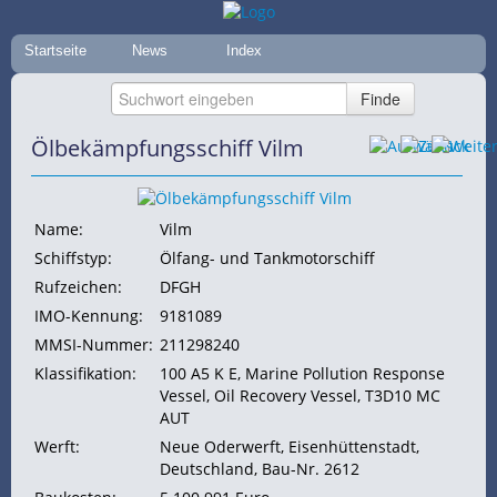
Startseite
News
Index
Ölbekämpfungsschiff Vilm
Name:
Vilm
Schiffstyp:
Ölfang- und Tankmotorschiff
Rufzeichen:
DFGH
IMO-Kennung:
9181089
MMSI-Nummer:
211298240
Klassifikation:
100 A5 K E,
Marine Pollution Response
Vessel, Oil Recovery Vessel, T3D10 MC
AUT
Werft:
Neue Oderwerft, Eisenhüttenstadt,
Deutschland, Bau-Nr. 2612