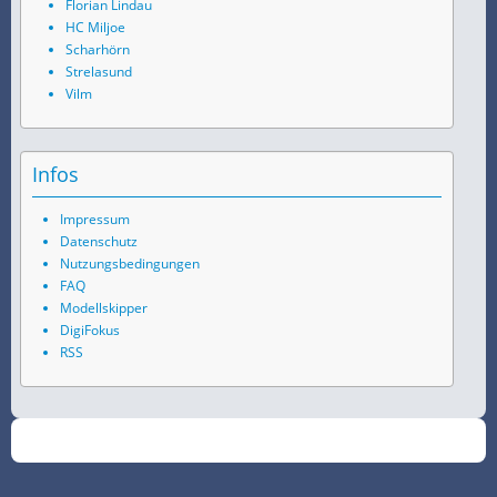
Florian Lindau
HC Miljoe
Scharhörn
Strelasund
Vilm
Infos
Impressum
Datenschutz
Nutzungsbedingungen
FAQ
Modellskipper
DigiFokus
RSS
©
2026
SchiffsSpotter.de