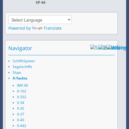
XP 44
Powered by
Translate
Navigator
SchiffsSpotter
Segelschiffe
Slups
X-Yachts
IMX 40
X-102
X-332
X-34
X-35
X-37
X-40
X-442