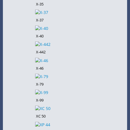
X-35
X-37
X-40
X-442
X-46
X-79
X-99
XC 50