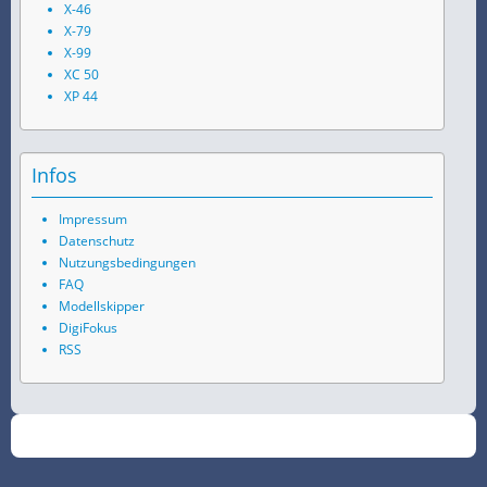
X-46
X-79
X-99
XC 50
XP 44
Infos
Impressum
Datenschutz
Nutzungsbedingungen
FAQ
Modellskipper
DigiFokus
RSS
©
2026
SchiffsSpotter.de