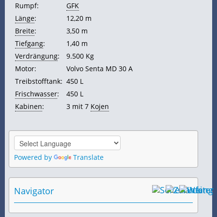
Rumpf:
GFK
Länge
:
12,20 m
Breite
:
3,50 m
Tiefgang
:
1,40 m
Verdrängung
:
9.500 Kg
Motor:
Volvo Senta MD 30 A
Treibstofftank:
450 L
Frischwasser
:
450 L
Kabinen
:
3 mit 7
Kojen
Powered by
Translate
Navigator