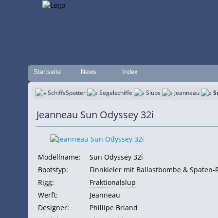
Startseite
News
Index
SchiffsSpotter
Segelschiffe
Slups
Jeanneau
S
Jeanneau Sun Odyssey 32i
Modellname:
Sun Odyssey 32i
Bootstyp:
Finnkieler mit Ballastbombe & Spaten-
Rigg:
Fraktionalslup
Werft:
Jeanneau
Designer:
Phillipe Briand