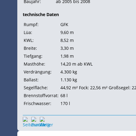
Baujahr:
ab 2005 bis 2008
technische Daten
Rumpf:
GFK
Lüa:
9,60 m
KWL:
8,52 m
Breite:
3,30 m
Tiefgang:
1,98 m
Masthöhe:
14,20 m ab KWL
Verdrängung:
4.300 kg
Ballast:
1.130 kg
Segelfläche:
44,92 m²
Fock: 22,56 m²
Großsegel: 2
Brennstoffvorrat:
68 l
Frischwasser:
170 l