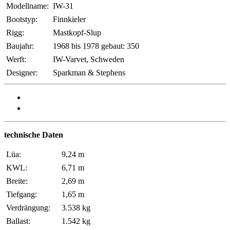
Modellname:
IW-31
Bootstyp:
Finnkieler
Rigg:
Mastkopf-Slup
Baujahr:
1968 bis 1978 gebaut: 350
Werft:
IW-Varvet, Schweden
Designer:
Sparkman & Stephens
technische Daten
Lüa:
9,24 m
KWL:
6,71 m
Breite:
2,69 m
Tiefgang:
1,65 m
Verdrängung:
3.538 kg
Ballast:
1.542 kg