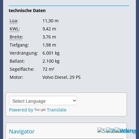
technische Daten
Lüa
:
11,30 m
KWL
:
9,42 m
Breite
:
3,76 m
Tiefgang:
1,98 m
Verdrängung:
6.001 kg
Ballast:
2.100 kg
Segelfläche:
72 m²
Motor:
Volvo Diesel, 29
PS
Powered by
Translate
Navigator