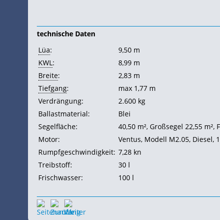
technische Daten
Lüa
:
9,50 m
KWL
:
8,99 m
Breite
:
2,83 m
Tiefgang
:
max 1,77 m
Verdrängung:
2.600 kg
Ballastmaterial:
Blei
Segelfläche:
40,50 m²,
Großsegel 22,55 m²,
F
Motor:
Ventus, Modell M2.05, Diesel, 
Rumpfgeschwindigkeit:
7,28
kn
Treibstoff:
30 l
Frischwasser:
100 l