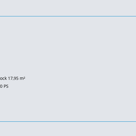
ock 17,95 m²
10
PS