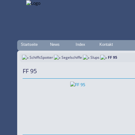
Startseite
News
Index
Kontakt
SchiffsSpotter
Segelschiffe
Slups
FF 95
FF 95