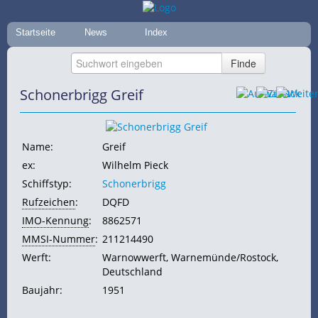
Startseite
News
Index
Schonerbrigg Greif
Name:
Greif
ex:
Wilhelm Pieck
Schiffstyp:
Schonerbrigg
Rufzeichen
:
DQFD
IMO-Kennung
:
8862571
MMSI-Nummer
:
211214490
Werft:
Warnowwerft, Warnemünde/Rostock,
Deutschland
Baujahr:
1951