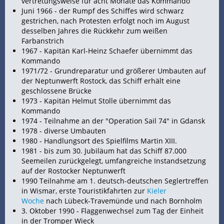
vertretungsweise für acht Monate das Kommando
Juni 1966 - der Rumpf des
Schiffes wird schwarz
gestrichen, nach Protesten erfolgt noch im August
desselben Jahres die Rückkehr zum weißen
Farbanstrich
1967 - Kapitän Karl-Heinz Schaefer übernimmt das
Kommando
1971/72 - Grundreparatur und größerer Umbauten auf
der Neptunwerft Rostock, das Schiff erhält eine
geschlossene
Brücke
1973 - Kapitän Helmut Stolle übernimmt das
Kommando
1974 - Teilnahme an der "Operation Sail 74" in Gdansk
1978 - diverse Umbauten
1980 - Handlungsort des Spielfilms Martin XIII.
1981 - bis zum 30. Jubiläum hat das Schiff 87.000
Seemeilen zurückgelegt, umfangreiche Instandsetzung
auf der Rostocker Neptunwerft
1990 Teilnahme am 1. deutsch-deutschen Seglertreffen
in Wismar, erste Touristikfahrten zur
Kieler
Woche
nach Lübeck-Travemünde und nach
Bornholm
3. Oktober 1990 -
Flaggenwechsel zum Tag der Einheit
in der Tromper Wieck