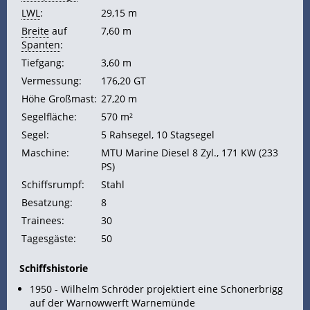
LWL
:
29,15 m
Breite
auf
7,60 m
Spanten
:
Tiefgang:
3,60 m
Vermessung:
176,20
GT
Höhe
Großmast:
27,20 m
Segelfläche:
570 m²
Segel:
5
Rahsegel, 10
Stagsegel
Maschine:
MTU
Marine Diesel 8 Zyl., 171
KW (233
PS)
Schiffsrumpf:
Stahl
Besatzung:
8
Trainees:
30
Tagesgäste:
50
Schiffshistorie
1950 - Wilhelm Schröder projektiert eine Schonerbrigg
auf der Warnowwerft Warnemünde