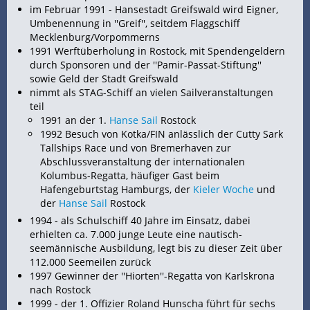
im Februar 1991 - Hansestadt Greifswald wird Eigner,
Umbenennung in ''Greif'', seitdem Flaggschiff
Mecklenburg/Vorpommerns
1991 Werftüberholung in Rostock, mit Spendengeldern
durch Sponsoren und der ''Pamir-Passat-Stiftung''
sowie Geld der Stadt Greifswald
nimmt als STAG-Schiff an vielen Sailveranstaltungen
teil
1991 an der 1.
Hanse Sail
Rostock
1992 Besuch von Kotka/FIN anlässlich der Cutty Sark
Tallships Race und von Bremerhaven zur
Abschlussveranstaltung der internationalen
Kolumbus-Regatta, häufiger
Gast beim
Hafengeburtstag Hamburgs, der
Kieler Woche
und
der
Hanse Sail
Rostock
1994 - als Schulschiff 40 Jahre im Einsatz, dabei
erhielten ca. 7.000 junge Leute eine nautisch-
seemännische Ausbildung, legt bis zu dieser Zeit über
112.000 Seemeilen zurück
1997 Gewinner der ''Hiorten''-Regatta von Karlskrona
nach Rostock
1999 - der 1. Offizier Roland Hunscha führt für sechs