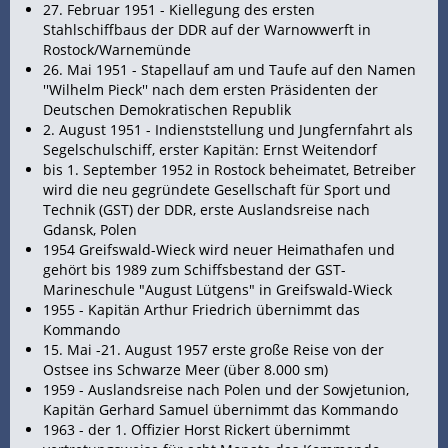
27. Februar 1951 - Kiellegung des ersten
Stahlschiffbaus der DDR auf der Warnowwerft in
Rostock/Warnemünde
26. Mai 1951 - Stapellauf am und Taufe auf den Namen
''Wilhelm Pieck'' nach dem ersten Präsidenten der
Deutschen Demokratischen Republik
2. August 1951 - Indienststellung und Jungfernfahrt als
Segelschulschiff, erster
Kapitän: Ernst Weitendorf
bis 1. September 1952 in Rostock beheimatet, Betreiber
wird die neu gegründete Gesellschaft für Sport und
Technik (GST) der DDR, erste Auslandsreise nach
Gdansk, Polen
1954 Greifswald-Wieck wird neuer Heimathafen und
gehört bis 1989 zum Schiffsbestand der GST-
Marineschule "August Lütgens" in Greifswald-Wieck
1955 - Kapitän Arthur Friedrich übernimmt das
Kommando
15. Mai -21. August 1957 erste große
Reise von der
Ostsee ins Schwarze
Meer (über 8.000 sm)
1959 - Auslandsreise nach Polen und der Sowjetunion,
Kapitän Gerhard Samuel übernimmt das Kommando
1963 - der 1. Offizier Horst Rickert übernimmt