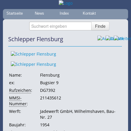
Startseite
News
Index
Kontakt
Schlepper Flensburg
Name:
Flensburg
ex:
Bugsier 9
Rufzeichen
:
DG7392
MMSI-
211435612
Nummer
:
Werft:
Jadewerft GmbH, Wilhelmshaven, Bau-
Nr. 27
Baujahr:
1954