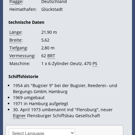
Flagge
:
Deutschland
Heimathafen:
Glückstadt
technische Daten
Länge
:
21,90 m
Breite
:
5,62
Tiefgang
:
2,80 m
Vermessung
:
62
BRT
Maschine:
1 x 6-Zylinder-Deutz, 470
PS
Schiffshistorie
1954 als "Bugsier 9" bei der Bugsier, Reederei– und
Bergungs-GmbH, Hamburg
1969 umgebaut
1971 in Hamburg aufgelegt
30. April 1973 umbenannt ind "Flensburg", neuer
Eigner
Flensburger Schiffsbau Gesellschaft