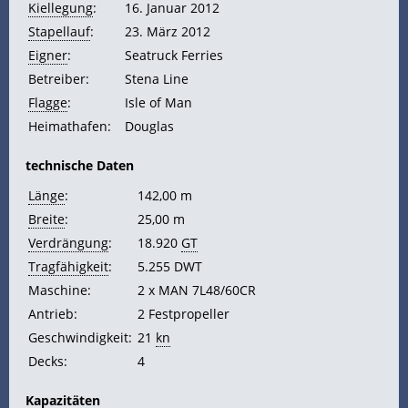
Kiellegung
:
16. Januar 2012
Stapellauf
:
23. März 2012
Eigner
:
Seatruck Ferries
Betreiber:
Stena Line
Flagge
:
Isle of Man
Heimathafen:
Douglas
technische Daten
Länge
:
142,00 m
Breite
:
25,00 m
Verdrängung
:
18.920
GT
Tragfähigkeit
:
5.255 DWT
Maschine:
2 x MAN 7L48/60CR
Antrieb:
2 Festpropeller
Geschwindigkeit:
21
kn
Decks:
4
Kapazitäten