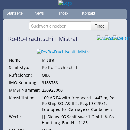
Startseite
News
Index
Kontakt
Ro-Ro-Frachtschiff Mistral
Name:
Mistral
Schiffstyp:
Ro-Ro-Frachtschiff
Rufzeichen:
OJIX
IMO-Kennung:
9183788
MMSI-Nummer:
230925000
Klassifikation:
100 A5 E4 with freeboard 1.443 m, Ro-
Ro Ship SOLAS-II-2, Reg.19 C2P51,
Equipped for Carriage of Containers
Werft:
J.J. Sietas KG Schiffswerft GmbH & Co.,
Hamburg, Bau-Nr. 1183