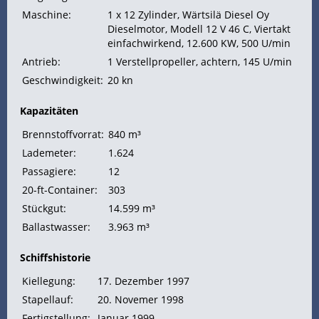
Maschine:
1 x 12 Zylinder, Wärtsilä Diesel Oy
Dieselmotor, Modell 12 V 46 C, Viertakt
einfachwirkend, 12.600
KW, 500 U/min
Antrieb:
1 Verstellpropeller, achtern, 145 U/min
Geschwindigkeit:
20
kn
Kapazitäten
Brennstoffvorrat:
840 m³
Lademeter:
1.624
Passagiere:
12
20-ft-Container:
303
Stückgut:
14.599 m³
Ballastwasser:
3.963 m³
Schiffshistorie
Kiellegung:
17. Dezember 1997
Stapellauf:
20. Novemer 1998
Fertigstellung:
Januar 1999