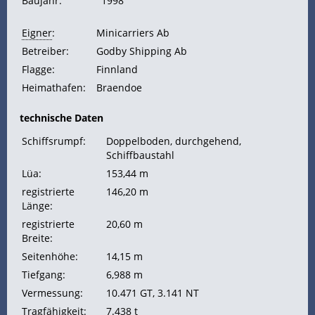
Baujahr:
1998
Eigner
:
Minicarriers Ab
Betreiber:
Godby Shipping Ab
Flagge:
Finnland
Heimathafen:
Braendoe
technische Daten
Schiffsrumpf:
Doppelboden, durchgehend,
Schiffbaustahl
Lüa:
153,44 m
registrierte
146,20 m
Länge:
registrierte
20,60 m
Breite:
Seitenhöhe:
14,15 m
Tiefgang:
6,988 m
Vermessung:
10.471
GT, 3.141
NT
Tragfähigkeit:
7.438 t