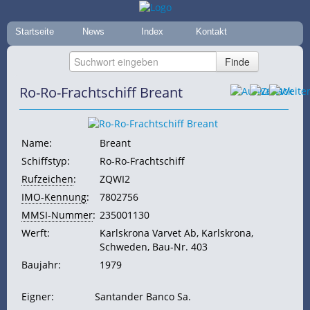
Startseite
News
Index
Kontakt
Ro-Ro-Frachtschiff Breant
Name:
Breant
Schiffstyp:
Ro-Ro-Frachtschiff
Rufzeichen
:
ZQWI2
IMO-Kennung
:
7802756
MMSI-Nummer
:
235001130
Werft:
Karlskrona Varvet Ab, Karlskrona,
Schweden, Bau-Nr. 403
Baujahr:
1979
Eigner:
Santander Banco Sa.