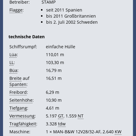
Betreiber:
STAMP
Flagge
:
seit 2011 Spanien
bis 2011 Großbritannien
bis 2. Juli 2002 Schweden
technische Daten
Schiffsrumpf:
einfache Hülle
Lüa
:
110,01 m
LL
:
103,30 m
Büa
:
16,79 m
Breite
auf
16,51 m
Spanten
:
Freibord
:
6,29 m
Seitenhöhe
:
10,90 m
Tiefgang
:
4,61 m
Vermessung
:
5.197
GT
, 1.559
NT
Tragfähigkeit
:
3.328
tdw
Maschine:
1 × MAN-B&W 12V28/32-AF, 2.640
KW