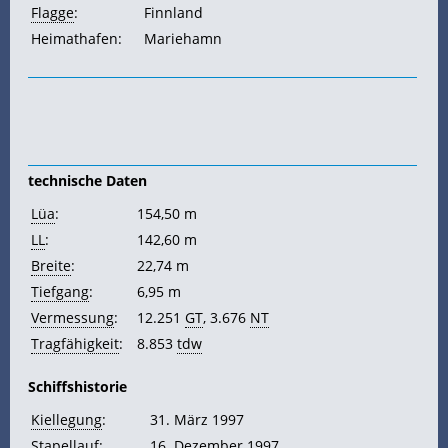
Flagge
:
Finnland
Heimathafen:
Mariehamn
technische Daten
Lüa
:
154,50 m
LL
:
142,60 m
Breite
:
22,74 m
Tiefgang
:
6,95 m
Vermessung
:
12.251
GT
, 3.676
NT
Tragfähigkeit
:
8.853
tdw
Schiffshistorie
Kiellegung
:
31. März 1997
Stapellauf
:
16. Dezember 1997