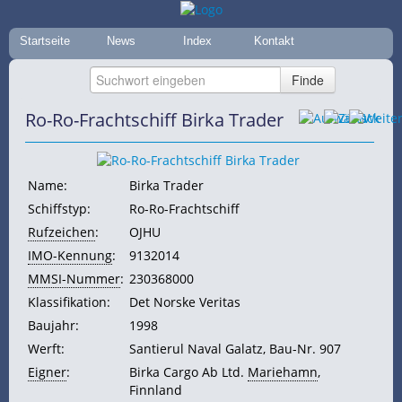
Startseite
News
Index
Kontakt
Ro-Ro-Frachtschiff Birka Trader
Name:
Birka Trader
Schiffstyp:
Ro-Ro-Frachtschiff
Rufzeichen
:
OJHU
IMO-Kennung
:
9132014
MMSI-Nummer
:
230368000
Klassifikation:
Det Norske Veritas
Baujahr:
1998
Werft:
Santierul Naval Galatz, Bau-Nr. 907
Eigner
:
Birka Cargo Ab Ltd.
Mariehamn
,
Finnland