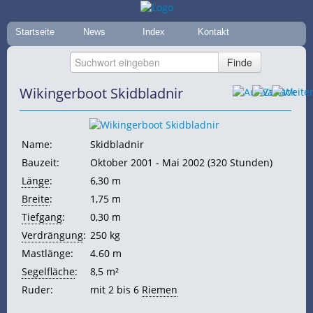
Startseite
News
Index
Kontakt
Wikingerboot Skidbladnir
Name:
Skidbladnir
Bauzeit:
Oktober 2001 - Mai 2002 (320 Stunden)
Länge
:
6,30 m
Breite
:
1,75 m
Tiefgang
:
0,30 m
Verdrängung
:
250 kg
Mastlänge:
4.60 m
Segelfläche
:
8,5 m²
Ruder:
mit 2 bis 6
Riemen