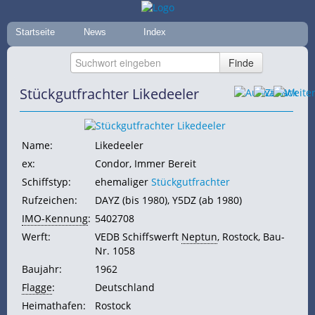
Startseite
News
Index
Stückgutfrachter Likedeeler
Name:
Likedeeler
ex:
Condor, Immer Bereit
Schiffstyp:
ehemaliger
Stückgutfrachter
Rufzeichen:
DAYZ (bis 1980), Y5DZ (ab 1980)
IMO-Kennung
:
5402708
Werft:
VEDB Schiffswerft
Neptun
, Rostock, Bau-
Nr. 1058
Baujahr:
1962
Flagge
:
Deutschland
Heimathafen:
Rostock