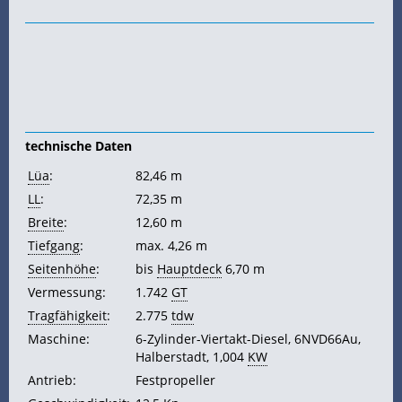
technische Daten
Lüa
:
82,46 m
LL
:
72,35 m
Breite
:
12,60 m
Tiefgang
:
max. 4,26 m
Seitenhöhe
:
bis
Hauptdeck
6,70 m
Vermessung:
1.742
GT
Tragfähigkeit
:
2.775
tdw
Maschine:
6-Zylinder-Viertakt-Diesel, 6NVD66Au,
Halberstadt, 1,004
KW
Antrieb:
Festpropeller