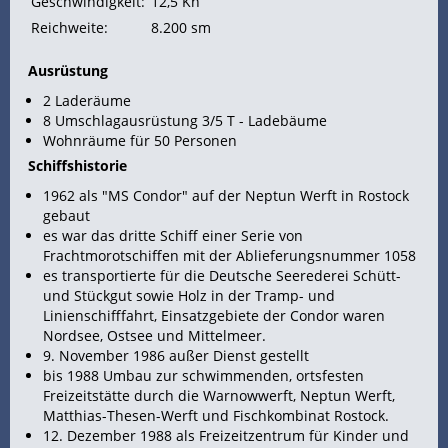
Geschwindigkeit:
12,5 Kn
Reichweite:
8.200 sm
Ausrüstung
2 Laderäume
8 Umschlagausrüstung 3/5 T - Ladebäume
Wohnräume für 50 Personen
Schiffshistorie
1962 als "MS Condor" auf der Neptun Werft in Rostock
gebaut
es war das dritte
Schiff einer Serie von
Frachtmorotschiffen mit der Ablieferungsnummer 1058
es transportierte für die Deutsche Seerederei Schütt-
und
Stückgut sowie Holz in der Tramp- und
Linienschifffahrt, Einsatzgebiete der Condor waren
Nordsee,
Ostsee und
Mittelmeer.
9. November 1986 außer Dienst gestellt
bis 1988 Umbau zur schwimmenden, ortsfesten
Freizeitstätte durch die Warnowwerft, Neptun Werft,
Matthias-Thesen-Werft und Fischkombinat Rostock.
12. Dezember 1988 als Freizeitzentrum für Kinder und