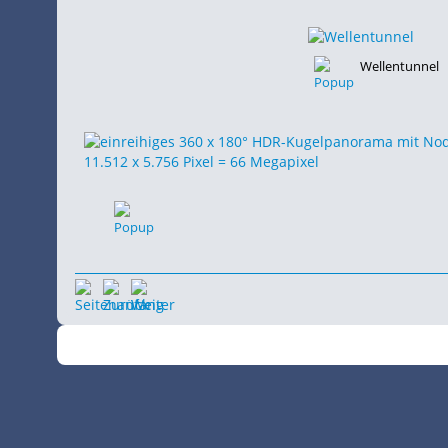
Wellentunnel
©
•
2026
SchiffsSpotter.de