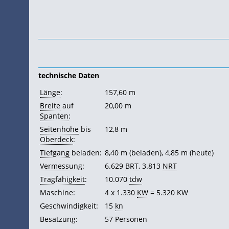
technische Daten
Länge
:
157,60 m
Breite
auf
20,00 m
Spanten
:
Seitenhöhe
bis
12,8 m
Oberdeck
:
Tiefgang
beladen:
8,40 m (beladen), 4,85 m (heute)
Vermessung
:
6.629
BRT
, 3.813
NRT
Tragfähigkeit
:
10.070
tdw
Maschine:
4 x 1.330
KW
= 5.320 KW
Geschwindigkeit:
15
kn
Besatzung:
57 Personen