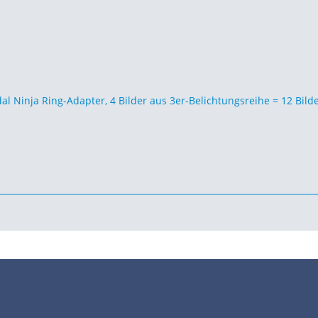
•
•
•
•
•
Impressum
Datenschutz
Nutzungsbedingungen
FAQ
Modellskipper
Digi