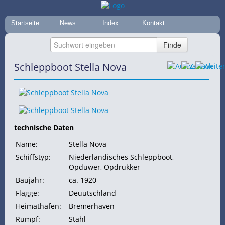
Startseite
News
Index
Kontakt
Schleppboot Stella Nova
technische Daten
Name:
Stella Nova
Schiffstyp:
Niederländisches Schleppboot,
Opduwer, Opdrukker
Baujahr:
ca. 1920
Flagge
:
Deuutschland
Heimathafen:
Bremerhaven
Rumpf:
Stahl