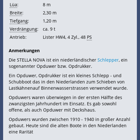
Lüa
:
8 m
Breite
:
2,30 m
Tiefgang
:
1,20 m
Verdrängung
:
ca. 9 t
Antrieb:
Lister HW4, 4 Zyl., 48
PS
Anmerkungen
Die STELLA NOVA ist ein niederländischer
Schlepper
, ein
sogenannter Opduwer bzw. Opdrukker.
Ein Opduwer, Opdrukker ist ein kleines Schlepp - und
Schubboot das in den Niederlanden zum Schieben von
Lastkähnenauf Binnenwasserstrassen verwendet wurde.
Opduwers waren überwiegen in der ersten Hälfte des
zwanzigsten Jahrhundert im Einsatz. Es gab sowohl
offene, als auch Opduwer mit Deckshaus.
Opduwers wurden zwischen 1910 - 1940 in großer Anzahl
gebaut. Heute sind die alten Boote in den Niederlanden
eine Rarität