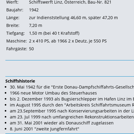
Werft:
Schiffswerft Linz, Österreich, Bau-Nr. 821
Baujahr:
1942
Länge:
zur Indienststellung 46,60 m, später 47,20 m
Breite:
7,20 m
Tiefgang:
1,50 m (bei 40 t Krafstoff)
Maschine:
2 x 410
PS, ab 1966 2 x Deutz, je 550 PS
Fahrgäste:
50
Schiffshistorie
30. Mai 1942 für die "Erste Donau-Dampfschiffahrts-Gesellscha
1966 neue Motor Umbau des Steuerhauses
bis 2. Dezember 1993 als Bugsierschlepper im
Hafen Linz im 
im August 1995 durch den "Arbeitskreis Schiffahrtsmuseum
am 23.September 1995 nach Konservierungsarbeiten in der 
am 23. Jul 1999 nach umfangreichen Rekonstruktionsarbeiten 
am 31. Mai 2001 wieder als Donauschiff zugelassen
8. Juni 2001 "zweite Jungfernfahrt"