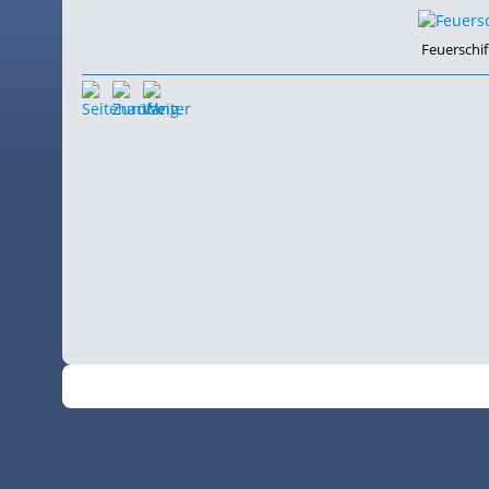
Feuerschi
©
•
2026
SchiffsSpotter.de