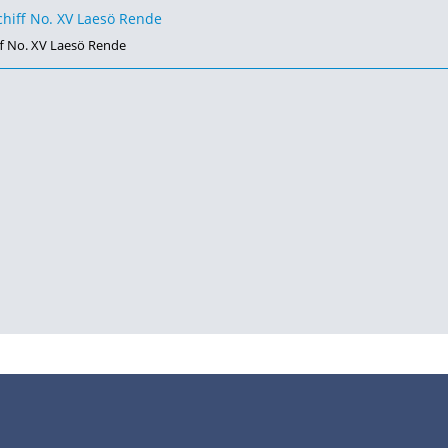
ff No. XV Laesö Rende
•
•
•
•
•
Impressum
Datenschutz
Nutzungsbedingungen
FAQ
Modellskipper
Digi