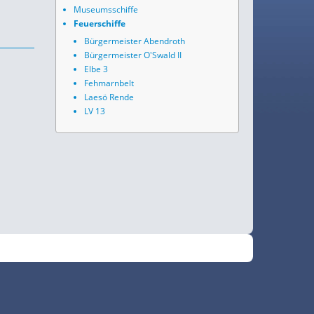
Museumsschiffe
Feuerschiffe
Bürgermeister Abendroth
Bürgermeister O'Swald II
Elbe 3
Fehmarnbelt
Laesö Rende
LV 13
•
Fokus
RSS