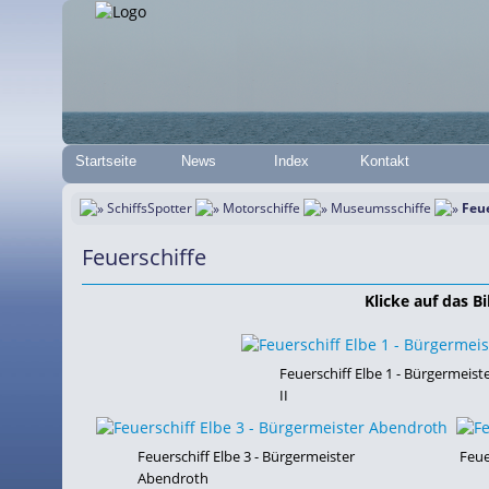
Startseite
News
Index
Kontakt
SchiffsSpotter
Motorschiffe
Museumsschiffe
Feue
Feuerschiffe
Klicke auf das Bi
Feuerschiff Elbe 1 - Bürgermeist
II
Feuerschiff Elbe 3 - Bürgermeister
Feue
Abendroth