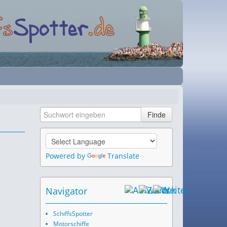
Powered by
Translate
Navigator
SchiffsSpotter
Motorschiffe