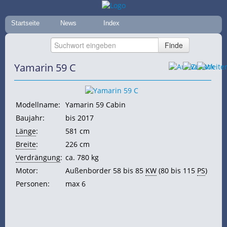
Startseite
News
Index
Yamarin 59 C
Modellname:
Yamarin 59 Cabin
Baujahr:
bis 2017
Länge
:
581 cm
Breite
:
226 cm
Verdrängung
:
ca. 780 kg
Motor:
Außenborder 58 bis 85
KW
(80 bis 115
PS
)
Personen:
max 6