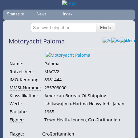
Startseite
News
Index
Motoryacht Paloma
Name:
Paloma
Rufzeichen:
MAGV2
IMO-Kennung:
8981444
MMSI-Nummer
:
235703000
Klassifikation:
American Bureau Of Shipping
Werft:
Ishikawajima-Harima Heavy Ind., Japan
Baujahr:
1965
Eigner
:
Town Heath-London, Großbritannien
Flagge
:
Großbritannien