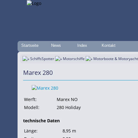
Startseite
News
Index
Kontakt
SchiffsSpotter
Motorschiffe
Motorboote & Motoryach
Marex 280
Werft:
Marex NO
Modell:
280 Holiday
technische Daten
Länge:
8,95 m