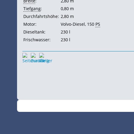
Breite
:
2,80 m
Tiefgang
:
0,80 m
Durchfahrtshöhe:
2,80 m
Motor:
Volvo-Diesel, 150
PS
Dieseltank:
230 l
Frischwasser:
230 l
©
•
2026
SchiffsSpotter.de