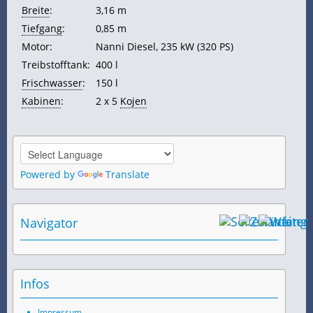
Breite
:
3,16 m
Tiefgang
:
0,85 m
Motor:
Nanni Diesel, 235 kW (320
PS)
Treibstofftank:
400 l
Frischwasser
:
150 l
Kabinen
:
2 x 5
Kojen
Powered by
Translate
Navigator
Infos
Impressum