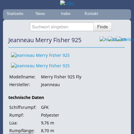
Startseite
News
Index
Kontakt
Jeanneau Merry Fisher 925
Modellname:
Merry Fisher 925 Fly
Hersteller:
Jeanneau
technische Daten
Schiffsrumpf:
GFK
Rumpf:
Polyester
Lüa:
9,76 m
Rumpflänge
:
8,70 m