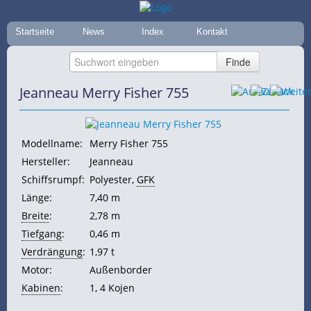
Startseite
News
Index
Kontakt
Jeanneau Merry Fisher 755
Modellname:
Merry Fisher 755
Hersteller:
Jeanneau
Schiffsrumpf:
Polyester,
GFK
Länge:
7,40 m
Breite
:
2,78 m
Tiefgang
:
0,46 m
Verdrängung
:
1,97 t
Motor:
Außenborder
Kabinen
:
1, 4
Kojen