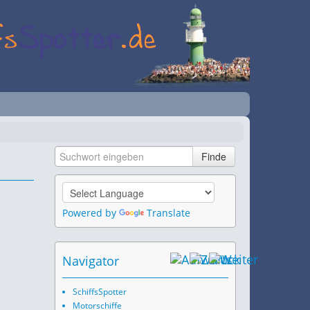
Powered by
Translate
Navigator
SchiffsSpotter
Motorschiffe