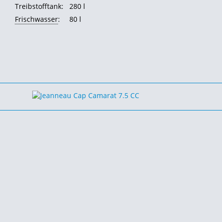
Treibstofftank:
280 l
Frischwasser
:
80 l