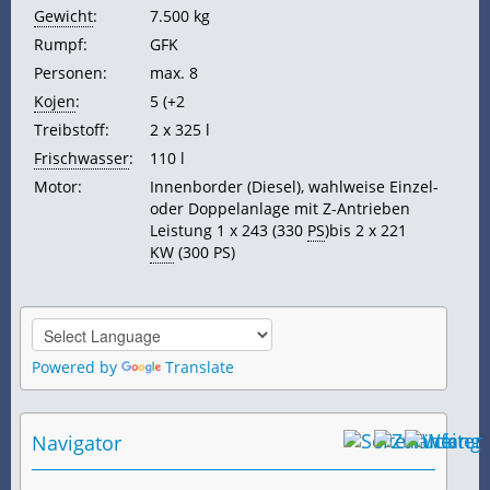
Gewicht
:
7.500 kg
Rumpf:
GFK
Personen:
max. 8
Kojen
:
5 (+2
Treibstoff:
2 x 325 l
Frischwasser
:
110 l
Motor:
Innenborder (Diesel), wahlweise Einzel-
oder Doppelanlage mit Z-Antrieben
Leistung 1 x 243 (330
PS
)bis 2 x 221
KW
(300 PS)
Powered by
Translate
Navigator