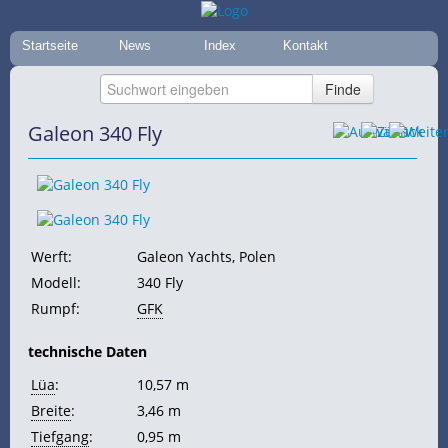
Startseite
News
Index
Kontakt
Galeon 340 Fly
Werft:
Galeon Yachts, Polen
Modell:
340 Fly
Rumpf:
GFK
technische Daten
Lüa
:
10,57 m
Breite
:
3,46 m
Tiefgang
:
0,95 m