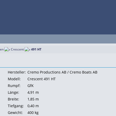
ten
Crescent
491 HT
Hersteller:
Cremo Productions AB / Cremo Boats AB
Modell:
Crescent 491 HT
Rumpf:
GfK
Länge:
4,91 m
Breite:
1,85 m
Tiefgang:
0,40 m
Gewicht:
400 kg