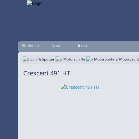
Startseite
News
Index
SchiffsSpotter
Motorschiffe
Motorboote & Motoryach
Crescent 491 HT