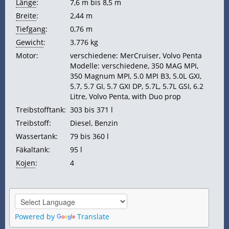
Länge
:
7,6 m bis 8,5 m
Breite
:
2,44 m
Tiefgang
:
0,76 m
Gewicht
:
3.776 kg
Motor:
verschiedene: MerCruiser, Volvo Penta
Modelle: verschiedene, 350 MAG MPI,
350 Magnum MPI, 5.0 MPI B3, 5.0L GXI,
5.7, 5.7 GI, 5.7 GXI DP, 5.7L, 5.7L GSI, 6.2
Litre, Volvo Penta, with Duo prop
Treibstofftank:
303 bis 371 l
Treibstoff:
Diesel, Benzin
Wassertank:
79 bis 360 l
Fäkaltank:
95 l
Kojen
:
4
Powered by
Translate