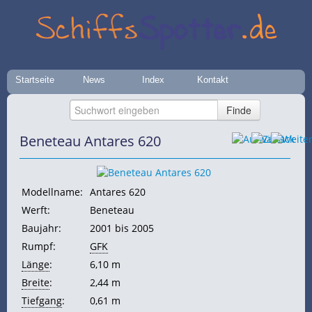
Startseite
News
Index
Kontakt
Beneteau Antares 620
Modellname:
Antares 620
Werft:
Beneteau
Baujahr:
2001 bis 2005
Rumpf:
GFK
Länge
:
6,10 m
Breite
:
2,44 m
Tiefgang
:
0,61 m