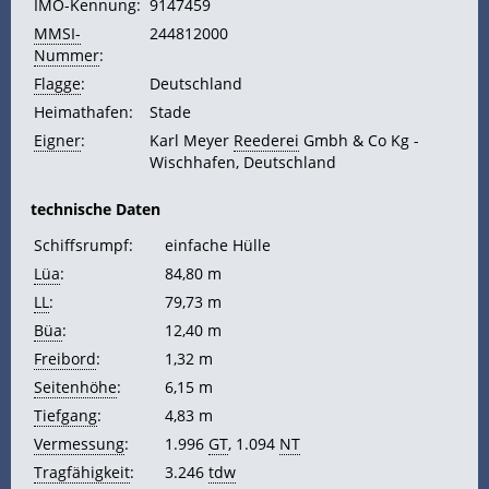
IMO-Kennung:
9147459
MMSI-
244812000
Nummer
:
Flagge
:
Deutschland
Heimathafen:
Stade
Eigner
:
Karl Meyer
Reederei
Gmbh & Co Kg -
Wischhafen, Deutschland
technische Daten
Schiffsrumpf:
einfache Hülle
Lüa
:
84,80 m
LL
:
79,73 m
Büa
:
12,40 m
Freibord
:
1,32 m
Seitenhöhe
:
6,15 m
Tiefgang
:
4,83 m
Vermessung
:
1.996
GT
, 1.094
NT
Tragfähigkeit
:
3.246
tdw