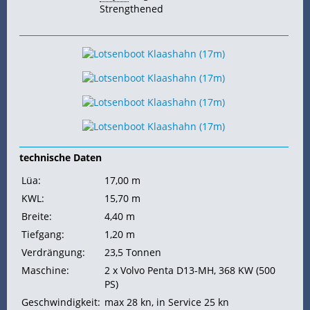
Strengthened
technische Daten
Lüa:
17,00 m
KWL:
15,70 m
Breite:
4,40 m
Tiefgang:
1,20 m
Verdrängung:
23,5
Tonnen
Maschine:
2 x Volvo Penta D13-MH, 368
KW (500
PS)
Geschwindigkeit:
max 28
kn, in Service 25 kn