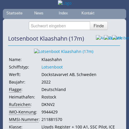
Startseite
News
Index
Kontakt
Lotsenboot Klaashahn (17m)
Name:
Klaashahn
Schiffstyp:
Lotsenboot
Werft:
Dockstavarvet AB, Schweden
Baujahr:
2022
Flagge
:
Deutschland
Heimathafen:
Rostock
Rufzeichen
:
DKNV2
IMO-Kennung
:
9944429
MMSI-Nummer
:
211881570
Klasse:
Lloyds
Register + 100 A1, SSC Pilot, ICE