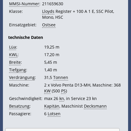
MMSI-Nummer
:
211659630
Klasse:
Lloyds
Register + 100 A 1 E, SSC Pilot,
Mono, HSC
Einsatzgebiet:
Ostsee
technische Daten
Lüa
:
19,25 m
KWL
:
17,20 m
Breite
:
5,45 m
Tiefgang
:
1,40 m
Verdrängung
:
31,5
Tonnen
Maschine:
2 x Volvo Penta D13-MH, Maschine: 368
KW
(500
PS
)
Geschwindigkeit:
max 26
kn
, in Service 23 kn
Besatzung
:
Kapitän
, Maschinist
Decksmann
Passagiere:
6
Lotsen