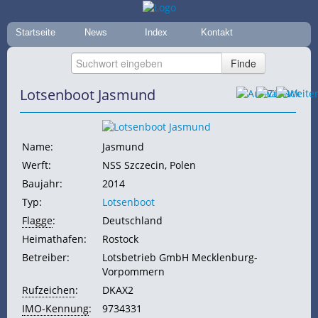
Startseite
News
Index
Kontakt
Lotsenboot Jasmund
Name:
Jasmund
Werft:
NSS Szczecin, Polen
Baujahr:
2014
Typ:
Lotsenboot
Flagge
:
Deutschland
Heimathafen:
Rostock
Betreiber:
Lotsbetrieb GmbH Mecklenburg-
Vorpommern
Rufzeichen
:
DKAX2
IMO-Kennung
:
9734331